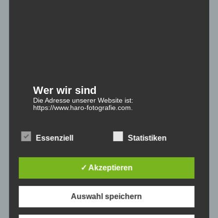
Wer wir sind
Die Adresse unserer Website ist:
https://www.haro-fotografie.com.
Essenziell
Statistiken
Wir freuen uns sehr über Ihr Interesse an
✓ Akzeptieren
unserem Unternehmen. Eine Nutzung der
Internetseiten ist grundsätzlich ohne jede
Angabe personenbezogener Daten
Auswahl speichern
möglich. Sofern eine betroffene Person
besondere Services unseres Unternehmens