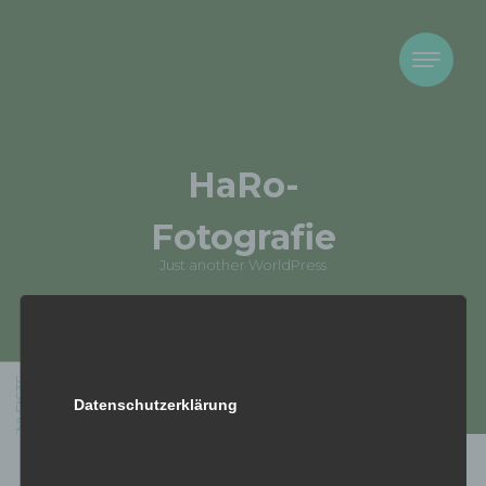
Skip to content
HaRo-
Fotografie
Just another WorldPress
SEITENLEISTE
Theme von The WP Club .
Proudly powered by WordPress
Datenschutzerklärung
Galerie-Stichwort:
Playboy