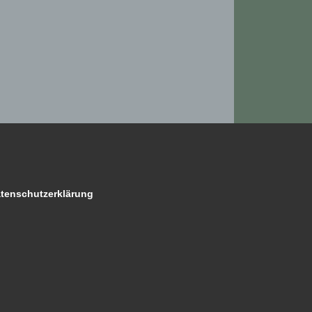
Willkommen in der Welt
GALERIE
PRESSE
KONZERTE
Contact
Datenschutzerklärung
tenschutzerklärung